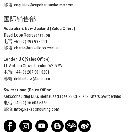
邮箱:
enquiries@capekantaryhotels.com
国际销售部
Australia & New Zealand (Sales Office)
Travel Loop Representation
电话:
+61 (0) 499 987 111
邮箱:
charlie@travelloop.com.au
London UK (Sales Office)
11 Victoria Grove, London W8 5RW
电话:
+44 (0) 207 581 8281
邮箱:
debbiehaw@aol.com
Switzerland (Sales Office)
Keksconsulting KLG, Bierhausstrasse 28 CH-1712 Tafers Switzerland
电话:
+41 (0) 76 603 5828
邮箱:
info@keksconsulting.com