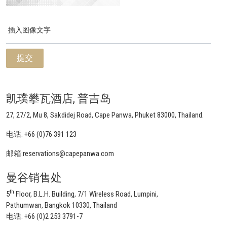
插入图像文字
凯璞攀瓦酒店, 普吉岛
27, 27/2, Mu 8, Sakdidej Road, Cape Panwa, Phuket 83000, Thailand.
电话:
+66 (0)76 391 123
邮箱:
reservations@capepanwa.com
曼谷销售处
th
5
Floor, B.L.H. Building, 7/1 Wireless Road, Lumpini,
Pathumwan, Bangkok 10330, Thailand
电话:
+66 (0)2 253 3791-7